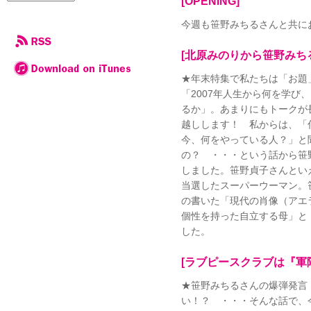
[OPENING]
今週も笹野みちるさんと共に
[北原みのりから笹野みち
★年末特集で私たちは「お題
「2007年人生から何を学び
るか」。あまりにもトークが
越しします！ 私からは、「
今、何をやっている人？」と
の？ ・・・という話から笹
しました。笹野貞子さんとい
当選したスーパーウーマン。
の書いた「現代の肖像（アエ
個性を持った自立する母」と
した。
[ラブピースクラブは『軍
★笹野みちるさんの爆弾発言
い！？ ・・・そんな話で、